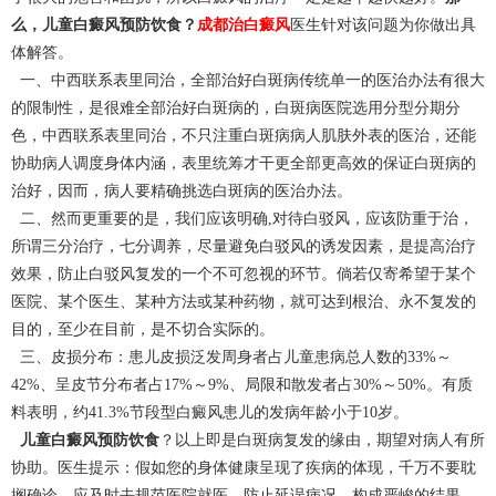
么，儿童白癜风预防饮食？
成都治白癜风
医生针对该问题为你做出具
体解答。
一、中西联系表里同治，全部治好白斑病传统单一的医治办法有很大
的限制性，是很难全部治好白斑病的，白斑病医院选用分型分期分
色，中西联系表里同治，不只注重白斑病病人肌肤外表的医治，还能
协助病人调度身体内涵，表里统筹才干更全部更高效的保证白斑病的
治好，因而，病人要精确挑选白斑病的医治办法。
二、然而更重要的是，我们应该明确,对待白驳风，应该防重于治，
所谓三分治疗，七分调养，尽量避免白驳风的诱发因素，是提高治疗
效果，防止白驳风复发的一个不可忽视的环节。倘若仅寄希望于某个
医院、某个医生、某种方法或某种药物，就可达到根治、永不复发的
目的，至少在目前，是不切合实际的。
三、皮损分布：患儿皮损泛发周身者占儿童患病总人数的33%～
42%、呈皮节分布者占17%～9%、局限和散发者占30%～50%。有质
料表明，约41.3%节段型白癜风患儿的发病年龄小于10岁。
儿童白癜风预防饮食
？以上即是白斑病复发的缘由，期望对病人有所
协助。医生提示：假如您的身体健康呈现了疾病的体现，千万不要耽
搁确诊，应及时去规范医院就医，防止延误病况，构成严峻的结果，