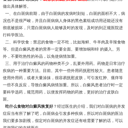
做出具体解答。
一、在白斑病前期，由于白斑病的发病时刻短，白斑的面积不大，病
况也不是很严峻，并且白斑病病人身体的黑色素组成功用还能还没有
彻底被损坏，只需白斑病病人能够及时的发现，及时的到正规医院进
行科学医治。
二、科学饮食：禁忌的食物一定不吃，比如海鲜、牛羊肉及辛辣食物
等。但是白癜风患者的营养一定要全面。要增加铜和锌 的摄入。另
外，不要吃热性的补品，以免使病情加重。
三、用于治疗白癜风的药物种类不少，乱要外用药。药物是日常治疗
疾病的一种重要方法。目前。其中一些外用药抚慰性较大。患者随意
使用外用药，或者大量涂抹，很容易抚慰皮肤，可引发红肿、瘙痒等
一些不良反应，导致白癜风病情加重。所以，白癜风患者治疗时一定
要科学选药，规范用药，以便发挥药物的药效，更好的治疗皮肤白
斑。
吃什么食物对白癜风恢复好
？经过医生的介绍，我们对白斑病的并发
症应当有所了解了吧，白斑病会引发多种疾病，所以对白斑病的医治
我们要多加剧视，假定对白斑病的并发症还有啥需要了解的话，可以
咨询我们的在线医生。