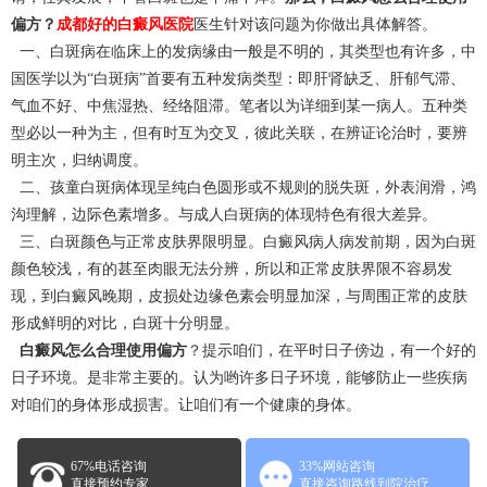
偏方？
成都好的白癜风医院
医生针对该问题为你做出具体解答。
一、白斑病在临床上的发病缘由一般是不明的，其类型也有许多，中
国医学以为“白斑病”首要有五种发病类型：即肝肾缺乏、肝郁气滞、
气血不好、中焦湿热、经络阻滞。笔者以为详细到某一病人。五种类
型必以一种为主，但有时互为交叉，彼此关联，在辨证论治时，要辨
明主次，归纳调度。
二、孩童白斑病体现呈纯白色圆形或不规则的脱失斑，外表润滑，鸿
沟理解，边际色素增多。与成人白斑病的体现特色有很大差异。
三、白斑颜色与正常皮肤界限明显。白癜风病人病发前期，因为白斑
颜色较浅，有的甚至肉眼无法分辨，所以和正常皮肤界限不容易发
现，到白癜风晚期，皮损处边缘色素会明显加深，与周围正常的皮肤
形成鲜明的对比，白斑十分明显。
白癜风怎么合理使用偏方
？提示咱们，在平时日子傍边，有一个好的
日子环境。是非常主要的。认为哟许多日子环境，能够防止一些疾病
对咱们的身体形成损害。让咱们有一个健康的身体。
67%电话咨询
33%网站咨询
直接预约专家
直接咨询路线到院治疗