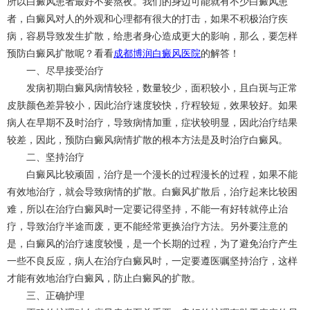
所以白癜风患者最好不要熬夜。我们的身边可能就有不少白癜风患
者，白癜风对人的外观和心理都有很大的打击，如果不积极治疗疾
病，容易导致发生扩散，给患者身心造成更大的影响，那么，要怎样
预防白癜风扩散呢？看看
成都博润白癜风医院
的解答！
一、尽早接受治疗
发病初期白癜风病情较轻，数量较少，面积较小，且白斑与正常
皮肤颜色差异较小，因此治疗速度较快，疗程较短，效果较好。如果
病人在早期不及时治疗，导致病情加重，症状较明显，因此治疗结果
较差，因此，预防白癜风病情扩散的根本方法是及时治疗白癜风。
二、坚持治疗
白癜风比较顽固，治疗是一个漫长的过程漫长的过程，如果不能
有效地治疗，就会导致病情的扩散。白癜风扩散后，治疗起来比较困
难，所以在治疗白癜风时一定要记得坚持，不能一有好转就停止治
疗，导致治疗半途而废，更不能经常更换治疗方法。另外要注意的
是，白癜风的治疗速度较慢，是一个长期的过程，为了避免治疗产生
一些不良反应，病人在治疗白癜风时，一定要遵医嘱坚持治疗，这样
才能有效地治疗白癜风，防止白癜风的扩散。
三、正确护理