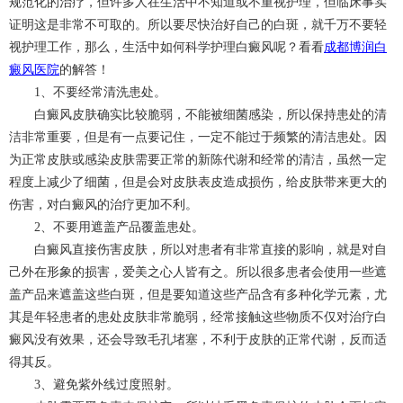
规范化的治疗，但许多人在生活中不知道或不重视护理，但临床事实
证明这是非常不可取的。所以要尽快治好自己的白斑，就千万不要轻
视护理工作，那么，生活中如何科学护理白癜风呢？看看
成都博润白
癜风医院
的解答！
1、不要经常清洗患处。
白癜风皮肤确实比较脆弱，不能被细菌感染，所以保持患处的清
洁非常重要，但是有一点要记住，一定不能过于频繁的清洁患处。因
为正常皮肤或感染皮肤需要正常的新陈代谢和经常的清洁，虽然一定
程度上减少了细菌，但是会对皮肤表皮造成损伤，给皮肤带来更大的
伤害，对白癜风的治疗更加不利。
2、不要用遮盖产品覆盖患处。
白癜风直接伤害皮肤，所以对患者有非常直接的影响，就是对自
己外在形象的损害，爱美之心人皆有之。所以很多患者会使用一些遮
盖产品来遮盖这些白斑，但是要知道这些产品含有多种化学元素，尤
其是年轻患者的患处皮肤非常脆弱，经常接触这些物质不仅对治疗白
癜风没有效果，还会导致毛孔堵塞，不利于皮肤的正常代谢，反而适
得其反。
3、避免紫外线过度照射。