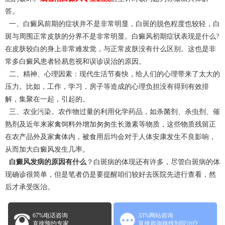
答。
一、白癜风前期的症状并不是非常明显，白斑的脱色程度也较轻，白
斑与周围正常皮肤的分界不是非常明显。白癜风初期症状表现是什么?
在皮肤较白的身上非常难发觉，与正常皮肤没有什么区别。这也是非
常多白癜风患者轻易忽视和误诊误治的原因。
二、精神、心理因素：现代生活节奏快，给人们的心理带来了太大的
压力。比如，工作，学习，房子等造成的心理负担没有得到有效排
解，集聚在一起，引起的。
三、农业污染。农作物过量的利用化学药品，如杀菌剂、杀虫剂、催
熟剂及近年来家禽饲料外增加匆匆生长激素等物质，这些物质残留正
在农产品外及家禽体内，被食用后均会对于人体安康发生不良影响，
从而加大白癜风发生几率。
白癜风发病的原因有什么
？白斑病的体现还有许多，尽管白斑病的体
现确诊很简单，但是笔者仍是要提醒咱们较好去医院先进行查看，然
后才承受医治。
67%电话咨询
33%网站咨询
直接预约专家
直接咨询路线到院治疗