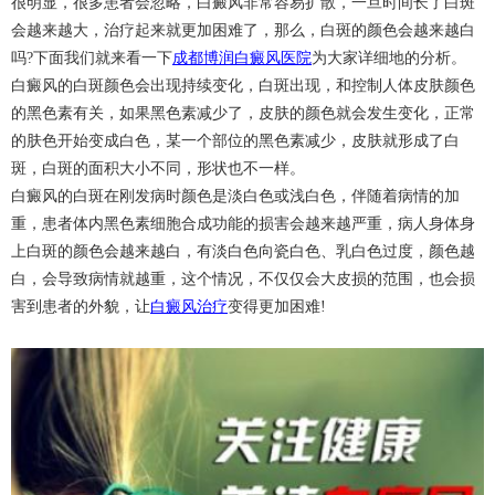
很明显，很多患者会忽略，白癜风非常容易扩散，一旦时间长了白斑
会越来越大，治疗起来就更加困难了，那么，白斑的颜色会越来越白
吗?下面我们就来看一下
成都博润白癜风医院
为大家详细地的分析。
白癜风的白斑颜色会出现持续变化，白斑出现，和控制人体皮肤颜色
的黑色素有关，如果黑色素减少了，皮肤的颜色就会发生变化，正常
的肤色开始变成白色，某一个部位的黑色素减少，皮肤就形成了白
斑，白斑的面积大小不同，形状也不一样。
白癜风的白斑在刚发病时颜色是淡白色或浅白色，伴随着病情的加
重，患者体内黑色素细胞合成功能的损害会越来越严重，病人身体身
上白斑的颜色会越来越白，有淡白色向瓷白色、乳白色过度，颜色越
白，会导致病情就越重，这个情况，不仅仅会大皮损的范围，也会损
害到患者的外貌，让
白癜风治疗
变得更加困难!